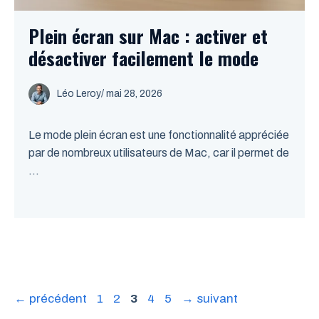
Plein écran sur Mac : activer et
désactiver facilement le mode
Léo Leroy
/
mai 28, 2026
Le mode plein écran est une fonctionnalité appréciée
par de nombreux utilisateurs de Mac, car il permet de
...
Page
Page
Page
Page
Page
←
précédent
1
2
3
4
5
→
suivant