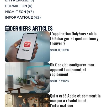
ENTREPRISE
(3)
FORMATION
(6)
HIGH-TECH
(47)
INFORMATIQUE
(42)
DERNIERS ARTICLES
L’application OnlyFans : où la
télécharger et quel contenu y
trouver ?
août 8, 2026
Ok Google : configurer mon
appareil facilement et
rapidement
août 7, 2026
Qui a créé Apple et comment la
marque a révolutionné
l’informatique