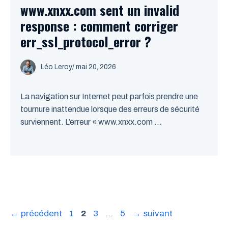
www.xnxx.com sent un invalid
response : comment corriger
err_ssl_protocol_error ?
Léo Leroy
/
mai 20, 2026
La navigation sur Internet peut parfois prendre une
tournure inattendue lorsque des erreurs de sécurité
surviennent. L’erreur « www.xnxx.com ...
Page
Page
Page
Page
←
précédent
1
2
3
…
5
→
suivant